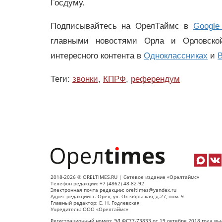
Госдуму.
Подписывайтесь на ОрелТаймс в
Google
главными новостями Орла и Орловск
интересного контента в
Одноклассниках
и
В
Теги:
звонки
,
КПРФ
,
референдум
2018-2026 © ORELTIMES.RU | Сетевое издание «Орелтаймс»
Телефон редакции: +7 (4862) 48-82-92
Электронная почта редакции: oreltimes@yandex.ru
Адрес редакции: г. Орел, ул. Октябрьская, д.27, пом. 9
Главный редактор: Е. Н. Годлевская
Учредитель: ООО «Орелтаймс»
Регистрационный номер: ЭЛ ФС77-73833 от 19 октября 2018 года вы