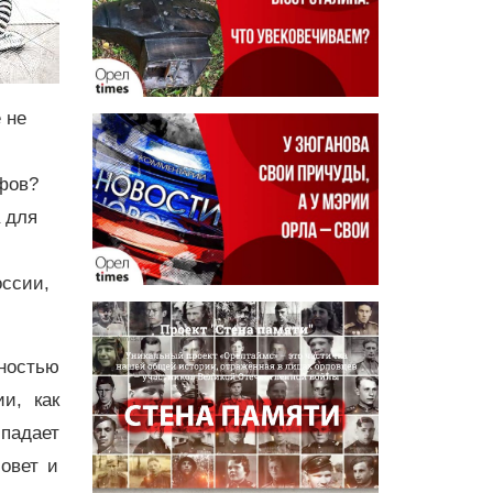
 не
фов?
 для
оссии,
ностью
и, как
 падает
овет и