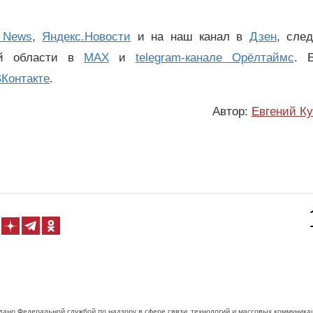
 News
,
Яндекс.Новости
и на наш канал в
Дзен
, сле
ой области в
MAX
и
telegram-канале Орёлтаймс
. 
Контакте
.
Автор:
Евгений К
дано Федеральной службой по надзору в сфере связи, технологий и массовых коммуника