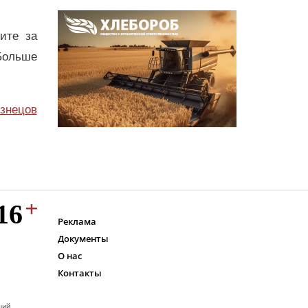
дите за
Больше
узнецов
Реклама
Документы
О нас
Контакты
ций