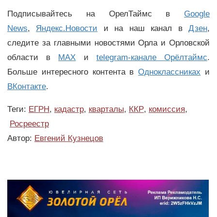
Подписывайтесь на ОрелТаймс в
Google
News
,
Яндекс.Новости
и на наш канал в
Дзен
,
следите за главными новостями Орла и Орловской
области в
MAX
и
telegram-канале Орёлтаймс
.
Больше интересного контента в
Одноклассниках
и
ВКонтакте
.
Теги:
ЕГРН
,
кадастр
,
кварталы
,
ККР
,
комиссия
,
Росреестр
Автор:
Евгений Кузнецов