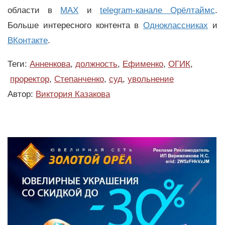
области в
MAX
и
telegram-канале Орёлтаймс
.
Больше интересного контента в
Одноклассниках
и
ВКонтакте
.
Теги:
Анненкова
,
должность
,
Ефименко
,
ОГИК
,
проректор
,
Степанченко
,
суд
,
увольнение
Автор:
Виктория Казакова