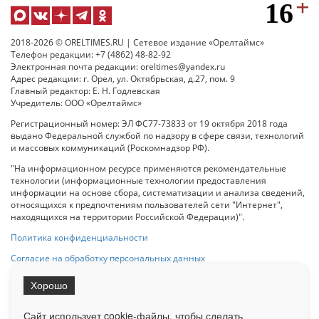
2018-2026 © ORELTIMES.RU | Сетевое издание «Орелтаймс»
Телефон редакции: +7 (4862) 48-82-92
Электронная почта редакции: oreltimes@yandex.ru
Адрес редакции: г. Орел, ул. Октябрьская, д.27, пом. 9
Главный редактор: Е. Н. Годлевская
Учредитель: ООО «Орелтаймс»
Регистрационный номер: ЭЛ ФС77-73833 от 19 октября 2018 года
выдано Федеральной службой по надзору в сфере связи, технологий
и массовых коммуникаций (Роскомнадзор РФ).
"На информационном ресурсе применяются рекомендательные
технологии (информационные технологии предоставления
информации на основе сбора, систематизации и анализа сведений,
относящихся к предпочтениям пользователей сети "Интернет",
находящихся на территории Российской Федерации)".
Политика конфиденциальности
Согласие на обработку персональных данных
Хорошо
При использовании любого материала с данного сайта гипер-ссылка
на Сетевое издание «ОрелТаймс» обязательна.
Сайт использует cookie-файлы, чтобы сделать