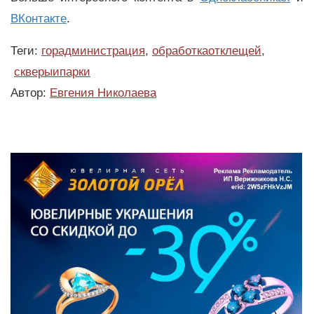
ВКонтакте
.
Теги:
горадминистрация
,
обработкаотклещей
,
скверыипарки
Автор:
Евгения Николаева