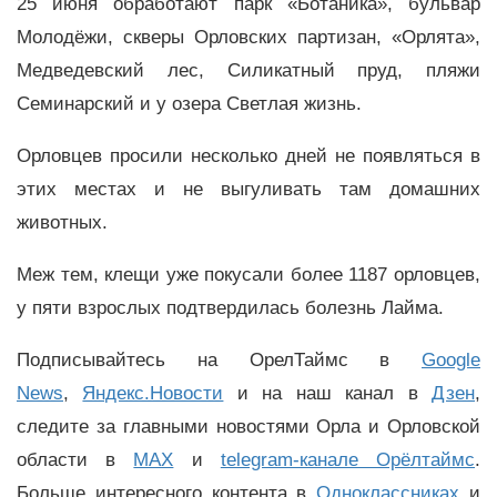
25 июня обработают парк «Ботаника», бульвар
Молодёжи, скверы Орловских партизан, «Орлята»,
Медведевский лес, Силикатный пруд, пляжи
Семинарский и у озера Светлая жизнь.
Орловцев просили несколько дней не появляться в
этих местах и не выгуливать там домашних
животных.
Меж тем, клещи уже покусали более 1187 орловцев,
у пяти взрослых подтвердилась болезнь Лайма.
Подписывайтесь на ОрелТаймс в
Google
News
,
Яндекс.Новости
и на наш канал в
Дзен
,
следите за главными новостями Орла и Орловской
области в
MAX
и
telegram-канале Орёлтаймс
.
Больше интересного контента в
Одноклассниках
и