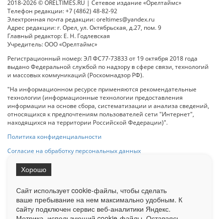
2018-2026 © ORELTIMES.RU | Сетевое издание «Орелтаймс»
Телефон редакции: +7 (4862) 48-82-92
Электронная почта редакции: oreltimes@yandex.ru
Адрес редакции: г. Орел, ул. Октябрьская, д.27, пом. 9
Главный редактор: Е. Н. Годлевская
Учредитель: ООО «Орелтаймс»
Регистрационный номер: ЭЛ ФС77-73833 от 19 октября 2018 года
выдано Федеральной службой по надзору в сфере связи, технологий
и массовых коммуникаций (Роскомнадзор РФ).
"На информационном ресурсе применяются рекомендательные
технологии (информационные технологии предоставления
информации на основе сбора, систематизации и анализа сведений,
относящихся к предпочтениям пользователей сети "Интернет",
находящихся на территории Российской Федерации)".
Политика конфиденциальности
Согласие на обработку персональных данных
Хорошо
При использовании любого материала с данного сайта гипер-ссылка
на Сетевое издание «ОрелТаймс» обязательна.
Сайт использует cookie-файлы, чтобы сделать
ваше пребывание на нем максимально удобным. К
cайту подключен сервис веб-аналитики Яндекс.
Ограниченная статистика посещаемости доступна на сайте
Метрика, использующий cookie-файлы. Оставаясь
Liveinternet.ru
. Подробная статистика для рекламодателей по запросу