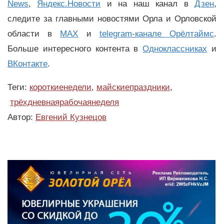
News
,
Яндекс.Новости
и на наш канал в
Дзен
,
следите за главными новостями Орла и Орловской
области в
MAX
и
telegram-канале Орёлтаймс
.
Больше интересного контента в
Одноклассниках
и
ВКонтакте
.
Теги:
короткиенедели
,
майскиепраздники
,
трёхдневнаярабочаянеделя
Автор:
Евгений Кузнецов