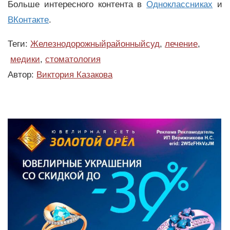
Больше интересного контента в
Одноклассниках
и
ВКонтакте
.
Теги:
Железнодорожныйрайонныйсуд
,
лечение
,
медики
,
стоматология
Автор:
Виктория Казакова