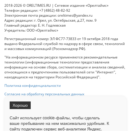
2018-2026 © ORELTIMES.RU | Сетевое издание «Орелтаймс»
Телефон редакции: +7 (4862) 48-82-92
Электронная почта редакции: oreltimes@yandex.ru
Адрес редакции: г. Орел, ул. Октябрьская, д.27, пом. 9
Главный редактор: Е. Н. Годлевская
Учредитель: ООО «Орелтаймс»
Регистрационный номер: ЭЛ ФС77-73833 от 19 октября 2018 года
выдано Федеральной службой по надзору в сфере связи, технологий
и массовых коммуникаций (Роскомнадзор РФ).
"На информационном ресурсе применяются рекомендательные
технологии (информационные технологии предоставления
информации на основе сбора, систематизации и анализа сведений,
относящихся к предпочтениям пользователей сети "Интернет",
находящихся на территории Российской Федерации)".
Политика конфиденциальности
Согласие на обработку персональных данных
Хорошо
При использовании любого материала с данного сайта гипер-ссылка
на Сетевое издание «ОрелТаймс» обязательна.
Сайт использует cookie-файлы, чтобы сделать
ваше пребывание на нем максимально удобным. К
cайту подключен сервис веб-аналитики Яндекс.
Ограниченная статистика посещаемости доступна на сайте