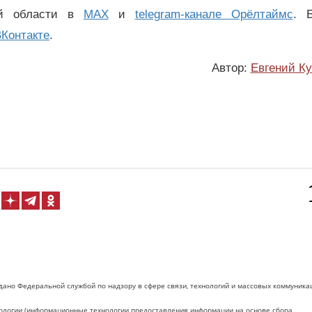
ой области в
MAX
и
telegram-канале Орёлтаймс
. 
Контакте
.
Автор:
Евгений К
дано Федеральной службой по надзору в сфере связи, технологий и массовых коммуника
логии (информационные технологии предоставления информации на основе сбора,