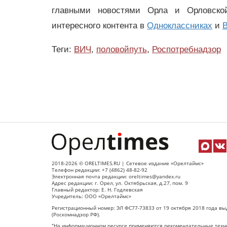
главными новостями Орла и Орловск
интересного контента в
Одноклассниках
и
В
Теги:
ВИЧ
,
половойпуть
,
Роспотребнадзор
2018-2026 © ORELTIMES.RU | Сетевое издание «Орелтаймс»
Телефон редакции: +7 (4862) 48-82-92
Электронная почта редакции: oreltimes@yandex.ru
Адрес редакции: г. Орел, ул. Октябрьская, д.27, пом. 9
Главный редактор: Е. Н. Годлевская
Учредитель: ООО «Орелтаймс»
Регистрационный номер: ЭЛ ФС77-73833 от 19 октября 2018 года вы
(Роскомнадзор РФ).
"На информационном ресурсе применяются рекомендательные техно