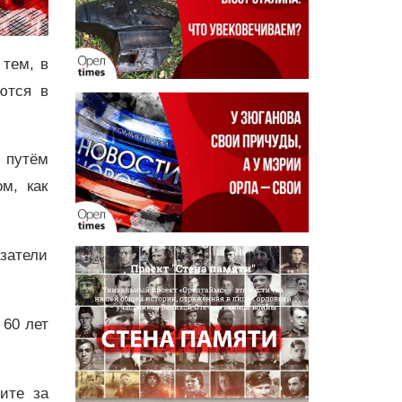
 тем, в
ются в
 путём
м, как
затели
 60 лет
дите за