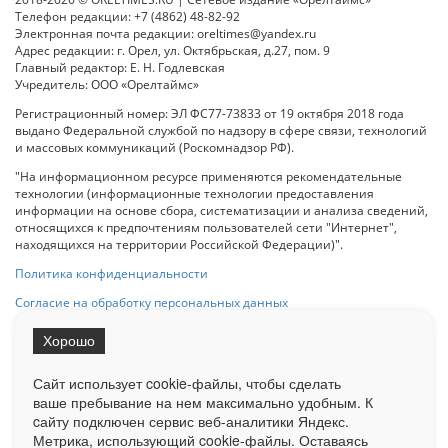
Телефон редакции: +7 (4862) 48-82-92
Электронная почта редакции: oreltimes@yandex.ru
Адрес редакции: г. Орел, ул. Октябрьская, д.27, пом. 9
Главный редактор: Е. Н. Годлевская
Учредитель: ООО «Орелтаймс»
Регистрационный номер: ЭЛ ФС77-73833 от 19 октября 2018 года
выдано Федеральной службой по надзору в сфере связи, технологий
и массовых коммуникаций (Роскомнадзор РФ).
"На информационном ресурсе применяются рекомендательные
технологии (информационные технологии предоставления
информации на основе сбора, систематизации и анализа сведений,
относящихся к предпочтениям пользователей сети "Интернет",
находящихся на территории Российской Федерации)".
Политика конфиденциальности
Согласие на обработку персональных данных
Хорошо
При использовании любого материала с данного сайта гипер-ссылка
на Сетевое издание «ОрелТаймс» обязательна.
Сайт использует cookie-файлы, чтобы сделать
ваше пребывание на нем максимально удобным. К
cайту подключен сервис веб-аналитики Яндекс.
Ограниченная статистика посещаемости доступна на сайте
Метрика, использующий cookie-файлы. Оставаясь
Liveinternet.ru
. Подробная статистика для рекламодателей по запросу