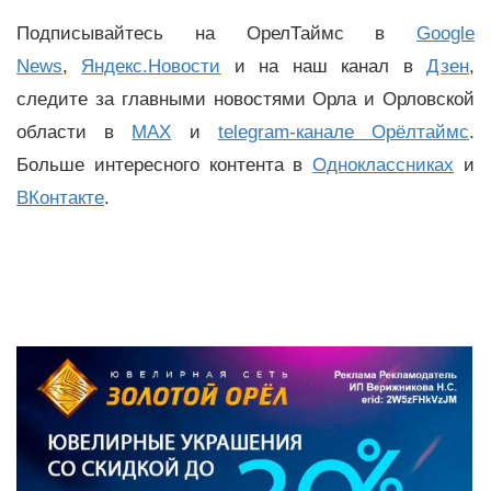
Подписывайтесь на ОрелТаймс в
Google
News
,
Яндекс.Новости
и на наш канал в
Дзен
,
следите за главными новостями Орла и Орловской
области в
MAX
и
telegram-канале Орёлтаймс
.
Больше интересного контента в
Одноклассниках
и
ВКонтакте
.