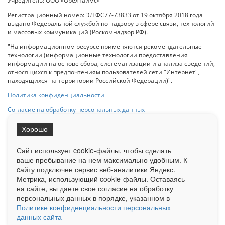
Учредитель: ООО «Орелтаймс»
Регистрационный номер: ЭЛ ФС77-73833 от 19 октября 2018 года
выдано Федеральной службой по надзору в сфере связи, технологий
и массовых коммуникаций (Роскомнадзор РФ).
"На информационном ресурсе применяются рекомендательные
технологии (информационные технологии предоставления
информации на основе сбора, систематизации и анализа сведений,
относящихся к предпочтениям пользователей сети "Интернет",
находящихся на территории Российской Федерации)".
Политика конфиденциальности
Согласие на обработку персональных данных
Хорошо
При использовании любого материала с данного сайта гипер-ссылка
на Сетевое издание «ОрелТаймс» обязательна.
Сайт использует cookie-файлы, чтобы сделать
ваше пребывание на нем максимально удобным. К
cайту подключен сервис веб-аналитики Яндекс.
Ограниченная статистика посещаемости доступна на сайте
Метрика, использующий cookie-файлы. Оставаясь
Liveinternet.ru
. Подробная статистика для рекламодателей по запросу
на сайте, вы даете свое согласие на обработку
у менеджера.
персональных данных в порядке, указанном в
Реклама
Документы
О нас
Контакты
Политике конфиденциальности персональных
данных сайта