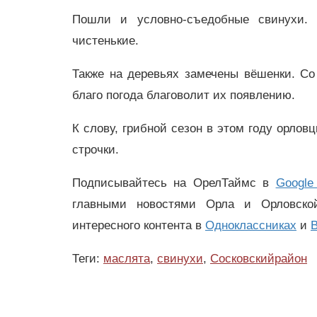
Пошли и условно-съедобные свинухи.
чистенькие.
Также на деревьях замечены вёшенки. Со
благо погода благоволит их появлению.
К слову, грибной сезон в этом году орло
строчки.
Подписывайтесь на ОрелТаймс в
Google
главными новостями Орла и Орловск
интересного контента в
Одноклассниках
и
В
Теги:
маслята
,
свинухи
,
Сосковскийрайон