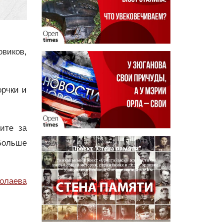
виков,
рчки и
дите за
Больше
олаева