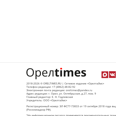
2018-2026 © ORELTIMES.RU | Сетевое издание «Орелтаймс»
Телефон редакции: +7 (4862) 48-82-92
Электронная почта редакции: oreltimes@yandex.ru
Адрес редакции: г. Орел, ул. Октябрьская, д.27, пом. 9
Главный редактор: Е. Н. Годлевская
Учредитель: ООО «Орелтаймс»
Регистрационный номер: ЭЛ ФС77-73833 от 19 октября 2018 года вы
(Роскомнадзор РФ).
"На информационном ресурсе применяются рекомендательные техно