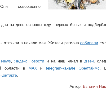
 Они — совершенно
 дня на день орловцы ждут первых белых и подберёзо
вцы открыли в начале мая. Жители региона
собирали
смо
 News
,
Яндекс.Новости
и на наш канал в
Дзен
, сле
ой области в
MAX
и
telegram-канале Орёлтаймс
. 
Контакте
.
Автор:
Евгения Ник