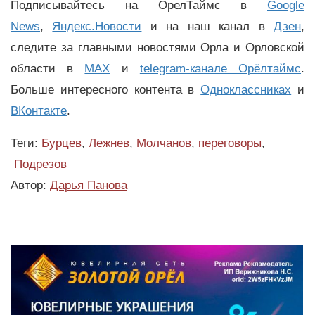
Подписывайтесь на ОрелТаймс в
Google
News
,
Яндекс.Новости
и на наш канал в
Дзен
,
следите за главными новостями Орла и Орловской
области в
MAX
и
telegram-канале Орёлтаймс
.
Больше интересного контента в
Одноклассниках
и
ВКонтакте
.
Теги:
Бурцев
,
Лежнев
,
Молчанов
,
переговоры
,
Подрезов
Автор:
Дарья Панова