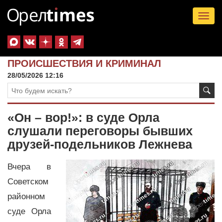
Tog
nav
ПРОИСШЕСТВИЯ И КРИМИНАЛ
28/05/2026 12:16
«Он – вор!»: в суде Орла
слушали переговоры бывших
друзей-подельников Лежнева
Вчера в
Советском
районном
суде Орла