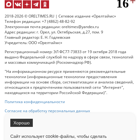
2018-2026 © ORELTIMES.RU | Сетевое издание «Орелтаймс»
Телефон редакции: +7 (4862) 48-82-92
Электронная почта редакции: oreltimes@yandex.ru
Адрес редакции: г. Орел, ул. Октябрьская, д.27, пом. 9
Главный редактор: Е. Н. Годлевская
Учредитель: ООО «Орелтаймс»
Регистрационный номер: ЭЛ ФС77-73833 от 19 октября 2018 года
выдано Федеральной службой по надзору в сфере связи, технологий
и массовых коммуникаций (Роскомнадзор РФ).
"На информационном ресурсе применяются рекомендательные
технологии (информационные технологии предоставления
информации на основе сбора, систематизации и анализа сведений,
относящихся к предпочтениям пользователей сети "Интернет",
находящихся на территории Российской Федерации)".
Политика конфиденциальности
Согласие на обработку персональных данных
Хорошо
При использовании любого материала с данного сайта гипер-ссылка
на Сетевое издание «ОрелТаймс» обязательна.
Сайт использует cookie-файлы, чтобы сделать