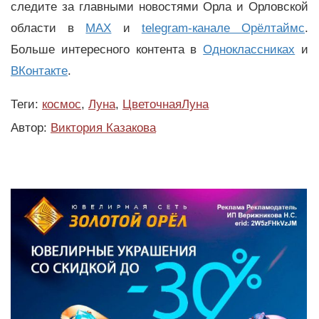
следите за главными новостями Орла и Орловской
области в
MAX
и
telegram-канале Орёлтаймс
.
Больше интересного контента в
Одноклассниках
и
ВКонтакте
.
Теги:
космос
,
Луна
,
ЦветочнаяЛуна
Автор:
Виктория Казакова