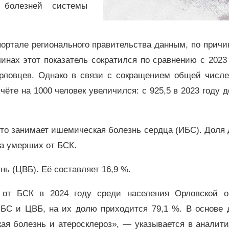
 болезней системы
портале регионального правительства данным, по прич
инах этот показатель сократился по сравнению с 2023
орловцев. Однако в связи с сокращением общей числе
ёте на 1000 человек увеличился: с 925,5 в 2023 году д
сто занимает ишемическая болезнь сердца (ИБС). Доля
ла умерших от БСК.
ь (ЦВБ). Её составляет 16,9 %.
и от БСК в 2024 году среди населения Орловской о
ИБС и ЦВБ, на их долю приходится 79,1 %. В основе 
ая болезнь и атеросклероз», — указывается в аналит