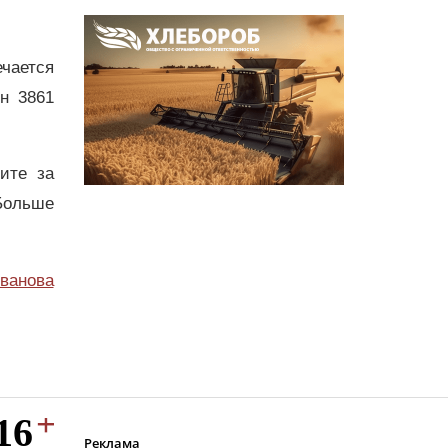
ечается
н 3861
дите за
Больше
ванова
Реклама