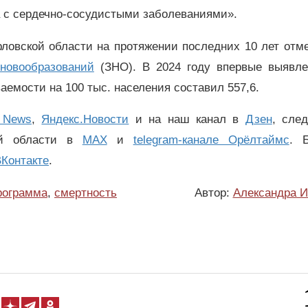
а с сердечно-сосудистыми заболеваниями».
рловской области на протяжении последних 10 лет отм
 новообразований
(ЗНО). В 2024 году впервые выявле
аемости на 100 тыс. населения составил 557,6.
 News
,
Яндекс.Новости
и на наш канал в
Дзен
, сле
ой области в
MAX
и
telegram-канале Орёлтаймс
. 
Контакте
.
рограмма
,
смертность
Автор:
Александра И