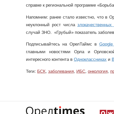
справке к региональной программе «Борьб
Напомним: ранее стало известно, что в О
неуклонный рост числа
злокачественных
случай ЗНО. «Грубый» показатель заболев
Подписывайтесь на ОрелТаймс в
Google
главными новостями Орла и Орловск
интересного контента в
Одноклассниках
и
В
Теги:
БСК
,
заболевания
,
ИБС
,
онкология
,
п