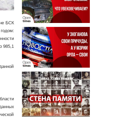
ине БСК
 годом:
нности
о 985,1
 данной
бласти
данных
ической