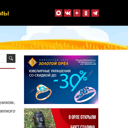
ММЫ
ником,
репкого