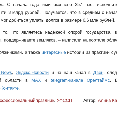
ек. С начала года ими окончено 257 тыс. исполнит
чти 3 млрд рублей. Получается, что в среднем с нача
мог добиться уплаты долгов в размере 6,6 млн рублей.
то, что являетесь надёжной опорой государства, в
, поддерживаете земляков, – написали на портале обла
олжниками, а также
интересные
истории из практики су
 News
,
Яндекс.Новости
и на наш канал в
Дзен
, сле
ой области в
MAX
и
telegram-канале Орёлтаймс
. 
Контакте
.
офессиональныйпраздник
,
УФССП
Автор:
Алина Ка