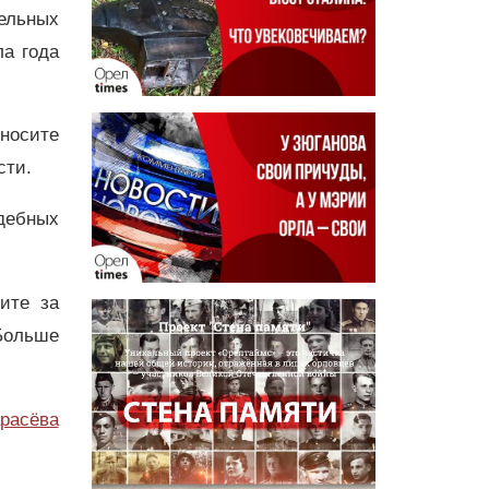
ельных
ла года
носите
сти.
дебных
дите за
Больше
расёва