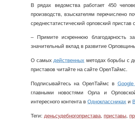
В рядах ведомства работает 450 челов
производств, взыскателям перечислено по
среднестатистический орловский пристав с
– Примите искреннюю благодарность за 
значительный вклад в развитие Орловщины
О самых
действенных
методах борьбы с д
приставов читайте на сайте ОрелТаймс.
Подписывайтесь на ОрелТаймс в
Google
главными новостями Орла и Орловск
интересного контента в
Одноклассниках
и
В
Теги:
деньсудебногопристава
,
приставы
,
пр