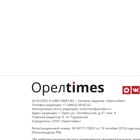
2018-2026 © ORELTIMES.RU | Сетевое издание «Орелтаймс»
Телефон редакции: +7 (4862) 48-82-92
Электронная почта редакции: oreltimes@yandex.ru
Адрес редакции: г. Орел, ул. Октябрьская, д.27, пом. 9
Главный редактор: Е. Н. Годлевская
Учредитель: ООО «Орелтаймс»
Регистрационный номер: ЭЛ ФС77-73833 от 19 октября 2018 года вы
(Роскомнадзор РФ).
"На информационном ресурсе применяются рекомендательные техно