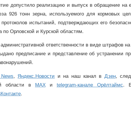
иятие допустило реализацию и выпуск в обращение на 
за 926 тонн зерна, используемого для кормовых цел
 протоколов испытаний, подтверждающих его безопасно
 по Орловской и Курской областям.
 административной ответственности в виде штрафов на
 выдано предписание и представление об устранении п
авонарушений.
 News
,
Яндекс.Новости
и на наш канал в
Дзен
, сле
ой области в
MAX
и
telegram-канале Орёлтаймс
. 
Контакте
.