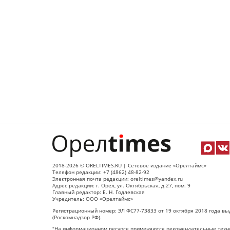
2018-2026 © ORELTIMES.RU | Сетевое издание «Орелтаймс»
Телефон редакции: +7 (4862) 48-82-92
Электронная почта редакции: oreltimes@yandex.ru
Адрес редакции: г. Орел, ул. Октябрьская, д.27, пом. 9
Главный редактор: Е. Н. Годлевская
Учредитель: ООО «Орелтаймс»
Регистрационный номер: ЭЛ ФС77-73833 от 19 октября 2018 года вы
(Роскомнадзор РФ).
"На информационном ресурсе применяются рекомендательные техно