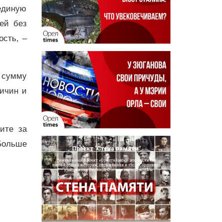
единую
ей без
сть, –
 сумму
ричин и
дите за
Больше