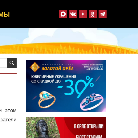
ММЫ
и этом
затели