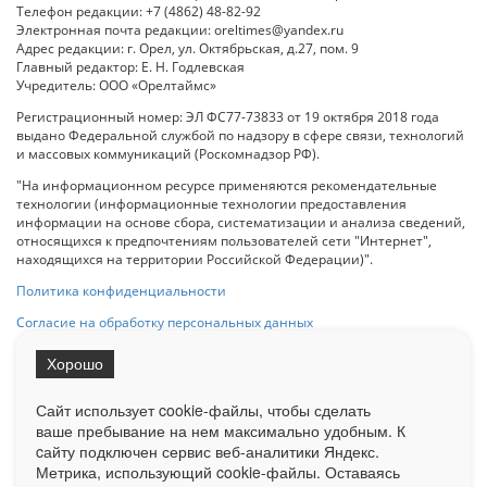
Телефон редакции: +7 (4862) 48-82-92
Электронная почта редакции: oreltimes@yandex.ru
Адрес редакции: г. Орел, ул. Октябрьская, д.27, пом. 9
Главный редактор: Е. Н. Годлевская
Учредитель: ООО «Орелтаймс»
Регистрационный номер: ЭЛ ФС77-73833 от 19 октября 2018 года
выдано Федеральной службой по надзору в сфере связи, технологий
и массовых коммуникаций (Роскомнадзор РФ).
"На информационном ресурсе применяются рекомендательные
технологии (информационные технологии предоставления
информации на основе сбора, систематизации и анализа сведений,
относящихся к предпочтениям пользователей сети "Интернет",
находящихся на территории Российской Федерации)".
Политика конфиденциальности
Согласие на обработку персональных данных
Хорошо
При использовании любого материала с данного сайта гипер-ссылка
на Сетевое издание «ОрелТаймс» обязательна.
Сайт использует cookie-файлы, чтобы сделать
ваше пребывание на нем максимально удобным. К
cайту подключен сервис веб-аналитики Яндекс.
Ограниченная статистика посещаемости доступна на сайте
Метрика, использующий cookie-файлы. Оставаясь
Liveinternet.ru
. Подробная статистика для рекламодателей по запросу