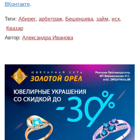
ВКонтакте
.
Теги:
Абирег
,
арбитраж
,
Бешенцева
,
займ
,
иск
,
Квазар
Автор:
Александра Иванова