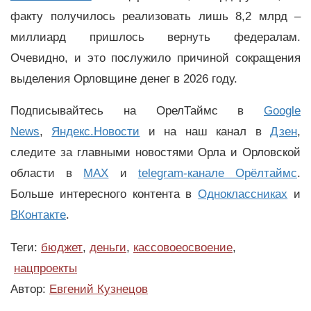
факту получилось реализовать лишь 8,2 млрд –
миллиард пришлось вернуть федералам.
Очевидно, и это послужило причиной сокращения
выделения Орловщине денег в 2026 году.
Подписывайтесь на ОрелТаймс в
Google
News
,
Яндекс.Новости
и на наш канал в
Дзен
,
следите за главными новостями Орла и Орловской
области в
MAX
и
telegram-канале Орёлтаймс
.
Больше интересного контента в
Одноклассниках
и
ВКонтакте
.
Теги:
бюджет
,
деньги
,
кассовоеосвоение
,
нацпроекты
Автор:
Евгений Кузнецов