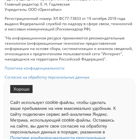
Главный редактор: Е. Н. Годлевская
Учредитель: ООО «Орелтаймс»
Регистрационный номер: ЭЛ ФС77-73833 от 19 октября 2018 года
выдано Федеральной службой по надзору в сфере связи, технологий
и массовых коммуникаций (Роскомнадзор РФ).
"На информационном ресурсе применяются рекомендательные
технологии (информационные технологии предоставления
информации на основе сбора, систематизации и анализа сведений,
относящихся к предпочтениям пользователей сети "Интернет",
находящихся на территории Российской Федерации)".
Политика конфиденциальности
Согласие на обработку персональных данных
Хорошо
При использовании любого материала с данного сайта гипер-ссылка
на Сетевое издание «ОрелТаймс» обязательна.
Сайт использует cookie-файлы, чтобы сделать
ваше пребывание на нем максимально удобным. К
cайту подключен сервис веб-аналитики Яндекс.
Ограниченная статистика посещаемости доступна на сайте
Метрика, использующий cookie-файлы. Оставаясь
Liveinternet.ru
. Подробная статистика для рекламодателей по запросу
на сайте, вы даете свое согласие на обработку
у менеджера.
персональных данных в порядке, указанном в
Реклама
Документы
О нас
Контакты
Политике конфиденциальности персональных