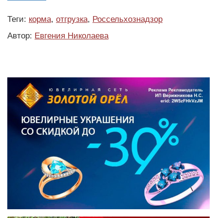
Теги:
корма
,
отгрузка
,
Россельхознадзор
Автор:
Евгения Николаева