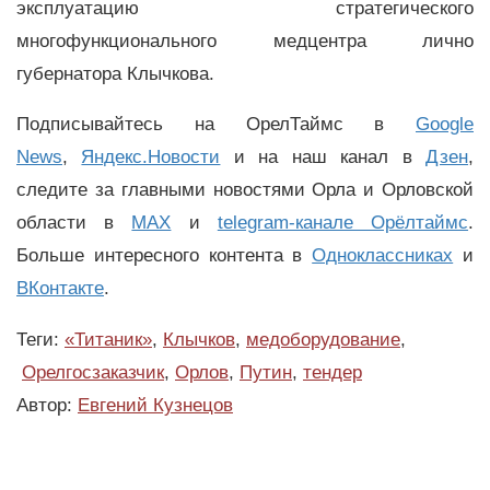
эксплуатацию стратегического
многофункционального медцентра лично
губернатора Клычкова.
Подписывайтесь на ОрелТаймс в
Google
News
,
Яндекс.Новости
и на наш канал в
Дзен
,
следите за главными новостями Орла и Орловской
области в
MAX
и
telegram-канале Орёлтаймс
.
Больше интересного контента в
Одноклассниках
и
ВКонтакте
.
Теги:
«Титаник»
,
Клычков
,
медоборудование
,
Орелгосзаказчик
,
Орлов
,
Путин
,
тендер
Автор:
Евгений Кузнецов