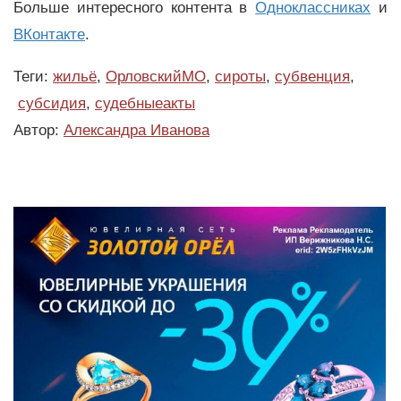
Больше интересного контента в
Одноклассниках
и
ВКонтакте
.
Теги:
жильё
,
ОрловскийМО
,
сироты
,
субвенция
,
субсидия
,
судебныеакты
Автор:
Александра Иванова