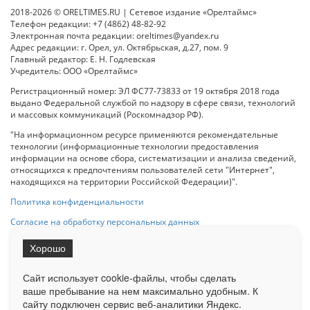
2018-2026 © ORELTIMES.RU | Сетевое издание «Орелтаймс»
Телефон редакции: +7 (4862) 48-82-92
Электронная почта редакции: oreltimes@yandex.ru
Адрес редакции: г. Орел, ул. Октябрьская, д.27, пом. 9
Главный редактор: Е. Н. Годлевская
Учредитель: ООО «Орелтаймс»
Регистрационный номер: ЭЛ ФС77-73833 от 19 октября 2018 года
выдано Федеральной службой по надзору в сфере связи, технологий
и массовых коммуникаций (Роскомнадзор РФ).
"На информационном ресурсе применяются рекомендательные
технологии (информационные технологии предоставления
информации на основе сбора, систематизации и анализа сведений,
относящихся к предпочтениям пользователей сети "Интернет",
находящихся на территории Российской Федерации)".
Политика конфиденциальности
Согласие на обработку персональных данных
Хорошо
При использовании любого материала с данного сайта гипер-ссылка
на Сетевое издание «ОрелТаймс» обязательна.
Сайт использует cookie-файлы, чтобы сделать
ваше пребывание на нем максимально удобным. К
cайту подключен сервис веб-аналитики Яндекс.
Ограниченная статистика посещаемости доступна на сайте