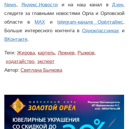
News
,
Яндекс.Новости
и на наш канал в
Дзен
,
следите за главными новостями Орла и Орловской
области в
MAX
и
telegram-канале Орёлтаймс
.
Больше интересного контента в
Одноклассниках
и
ВКонтакте
.
Теги:
Жирова
,
картель
,
Лежнев
,
Рыжков
,
ходатайство
,
эксперт
Автор:
Светлана Бычкова