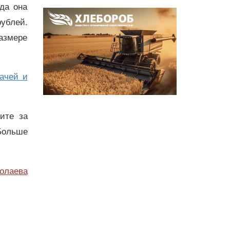
да она
рублей.
азмере
рачей и
дите за
Больше
олаева