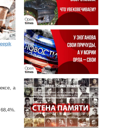
eepik
ексе, а
68,4%.