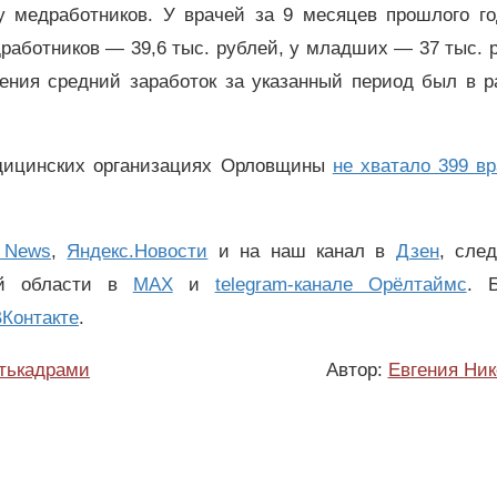
у медработников. У врачей за 9 месяцев прошлого го
дработников — 39,6 тыс. рублей, у младших — 37 тыс. 
ения средний заработок за указанный период был в р
едицинских организациях Орловщины
не хватало 399 в
 News
,
Яндекс.Новости
и на наш канал в
Дзен
, сле
ой области в
MAX
и
telegram-канале Орёлтаймс
. 
Контакте
.
тькадрами
Автор:
Евгения Ник