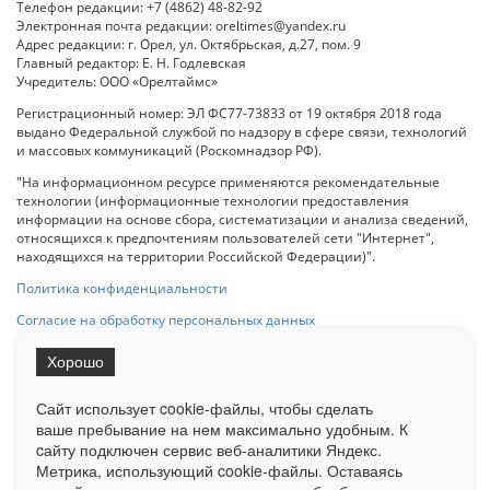
Телефон редакции: +7 (4862) 48-82-92
Электронная почта редакции: oreltimes@yandex.ru
Адрес редакции: г. Орел, ул. Октябрьская, д.27, пом. 9
Главный редактор: Е. Н. Годлевская
Учредитель: ООО «Орелтаймс»
Регистрационный номер: ЭЛ ФС77-73833 от 19 октября 2018 года
выдано Федеральной службой по надзору в сфере связи, технологий
и массовых коммуникаций (Роскомнадзор РФ).
"На информационном ресурсе применяются рекомендательные
технологии (информационные технологии предоставления
информации на основе сбора, систематизации и анализа сведений,
относящихся к предпочтениям пользователей сети "Интернет",
находящихся на территории Российской Федерации)".
Политика конфиденциальности
Согласие на обработку персональных данных
Хорошо
При использовании любого материала с данного сайта гипер-ссылка
на Сетевое издание «ОрелТаймс» обязательна.
Сайт использует cookie-файлы, чтобы сделать
ваше пребывание на нем максимально удобным. К
cайту подключен сервис веб-аналитики Яндекс.
Ограниченная статистика посещаемости доступна на сайте
Метрика, использующий cookie-файлы. Оставаясь
Liveinternet.ru
. Подробная статистика для рекламодателей по запросу
у менеджера.