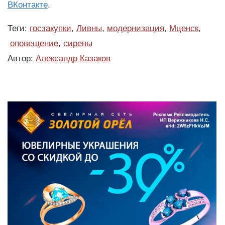
ВКонтакте
.
Теги:
госзакупки
,
Ливны
,
модернизация
,
Мценск
,
оповещение
,
сирены
Автор:
Александр Казаков