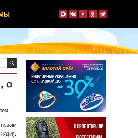
ММЫ
, о
лем.
 новым
КУДИ).