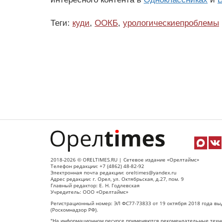
Теги:
куди
,
ООКБ
,
урологическиепроблемы
2018-2026 © ORELTIMES.RU | Сетевое издание «Орелтаймс»
Телефон редакции: +7 (4862) 48-82-92
Электронная почта редакции: oreltimes@yandex.ru
Адрес редакции: г. Орел, ул. Октябрьская, д.27, пом. 9
Главный редактор: Е. Н. Годлевская
Учредитель: ООО «Орелтаймс»
Регистрационный номер: ЭЛ ФС77-73833 от 19 октября 2018 года вы
(Роскомнадзор РФ).
"На информационном ресурсе применяются рекомендательные техно