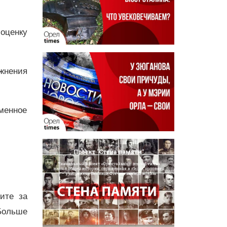
оценку
жнения
менное
дите за
Больше