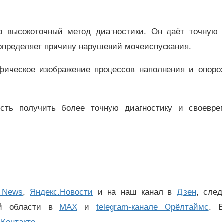
о высокоточный метод диагностики. Он даёт точную 
определяет причину нарушений мочеиспускания.
афическое изображение процессов наполнения и опоро
сть получить более точную диагностику и своевре
 News
,
Яндекс.Новости
и на наш канал в
Дзен
, сле
ой области в
MAX
и
telegram-канале Орёлтаймс
. 
Контакте
.