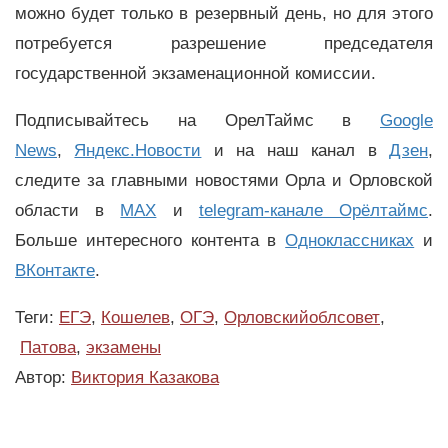
можно будет только в резервный день, но для этого
потребуется разрешение председателя
государственной экзаменационной комиссии.
Подписывайтесь на ОрелТаймс в
Google
News
,
Яндекс.Новости
и на наш канал в
Дзен
,
следите за главными новостями Орла и Орловской
области в
MAX
и
telegram-канале Орёлтаймс
.
Больше интересного контента в
Одноклассниках
и
ВКонтакте
.
Теги:
ЕГЭ
,
Кошелев
,
ОГЭ
,
Орловскийоблсовет
,
Патова
,
экзамены
Автор:
Виктория Казакова