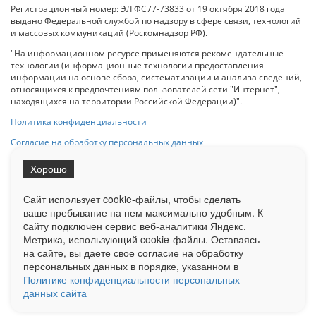
Регистрационный номер: ЭЛ ФС77-73833 от 19 октября 2018 года
выдано Федеральной службой по надзору в сфере связи, технологий
и массовых коммуникаций (Роскомнадзор РФ).
"На информационном ресурсе применяются рекомендательные
технологии (информационные технологии предоставления
информации на основе сбора, систематизации и анализа сведений,
относящихся к предпочтениям пользователей сети "Интернет",
находящихся на территории Российской Федерации)".
Политика конфиденциальности
Согласие на обработку персональных данных
Хорошо
При использовании любого материала с данного сайта гипер-ссылка
на Сетевое издание «ОрелТаймс» обязательна.
Сайт использует cookie-файлы, чтобы сделать
ваше пребывание на нем максимально удобным. К
cайту подключен сервис веб-аналитики Яндекс.
Ограниченная статистика посещаемости доступна на сайте
Метрика, использующий cookie-файлы. Оставаясь
Liveinternet.ru
. Подробная статистика для рекламодателей по запросу
на сайте, вы даете свое согласие на обработку
у менеджера.
персональных данных в порядке, указанном в
Реклама
Документы
О нас
Контакты
Политике конфиденциальности персональных
данных сайта