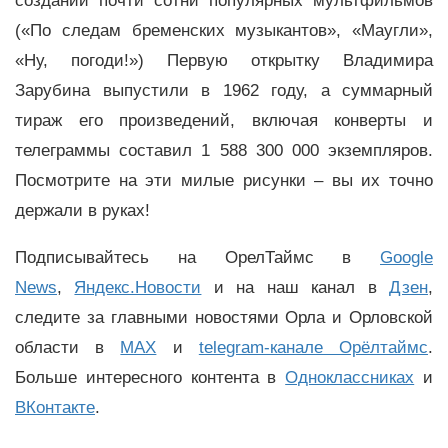
создании почти сотни популярных мультфильмов
(«По следам бременских музыкантов», «Маугли»,
«Ну, погоди!») Первую открытку Владимира
Зарубина выпустили в 1962 году, а суммарный
тираж его произведений, включая конверты и
телеграммы составил 1 588 300 000 экземпляров.
Посмотрите на эти милые рисунки – вы их точно
держали в руках!
Подписывайтесь на ОрелТаймс в
Google
News
,
Яндекс.Новости
и на наш канал в
Дзен
,
следите за главными новостями Орла и Орловской
области в
MAX
и
telegram-канале Орёлтаймс
.
Больше интересного контента в
Одноклассниках
и
ВКонтакте
.