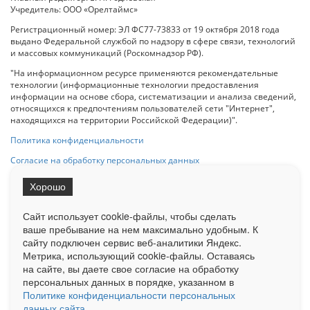
Учредитель: ООО «Орелтаймс»
Регистрационный номер: ЭЛ ФС77-73833 от 19 октября 2018 года
выдано Федеральной службой по надзору в сфере связи, технологий
и массовых коммуникаций (Роскомнадзор РФ).
"На информационном ресурсе применяются рекомендательные
технологии (информационные технологии предоставления
информации на основе сбора, систематизации и анализа сведений,
относящихся к предпочтениям пользователей сети "Интернет",
находящихся на территории Российской Федерации)".
Политика конфиденциальности
Согласие на обработку персональных данных
Хорошо
При использовании любого материала с данного сайта гипер-ссылка
на Сетевое издание «ОрелТаймс» обязательна.
Сайт использует cookie-файлы, чтобы сделать
ваше пребывание на нем максимально удобным. К
cайту подключен сервис веб-аналитики Яндекс.
Ограниченная статистика посещаемости доступна на сайте
Метрика, использующий cookie-файлы. Оставаясь
Liveinternet.ru
. Подробная статистика для рекламодателей по запросу
на сайте, вы даете свое согласие на обработку
у менеджера.
персональных данных в порядке, указанном в
Реклама
Документы
О нас
Контакты
Политике конфиденциальности персональных
данных сайта