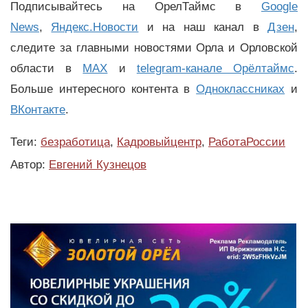
Подписывайтесь на ОрелТаймс в
Google
News
,
Яндекс.Новости
и на наш канал в
Дзен
,
следите за главными новостями Орла и Орловской
области в
MAX
и
telegram-канале Орёлтаймс
.
Больше интересного контента в
Одноклассниках
и
ВКонтакте
.
Теги:
безработица
,
Кадровыйцентр
,
РаботаРоссии
Автор:
Евгений Кузнецов