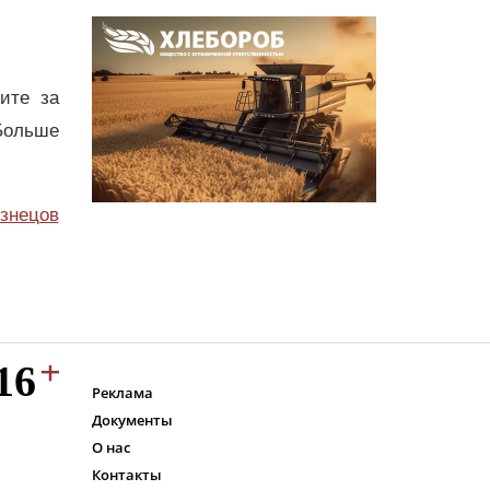
дите за
Больше
узнецов
Реклама
Документы
О нас
Контакты