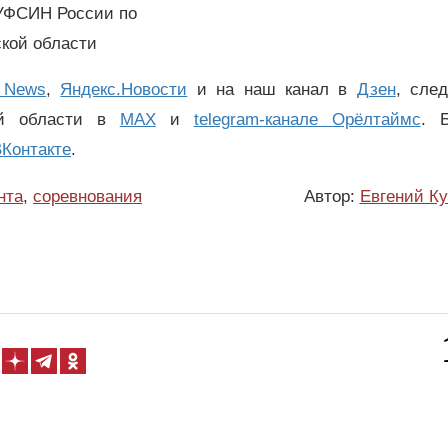
УФСИН России по
кой области
 News
,
Яндекс.Новости
и на наш канал в
Дзен
, сле
ой области в
MAX
и
telegram-канале Орёлтаймс
. 
Контакте
.
нта
,
соревнования
Автор:
Евгений К