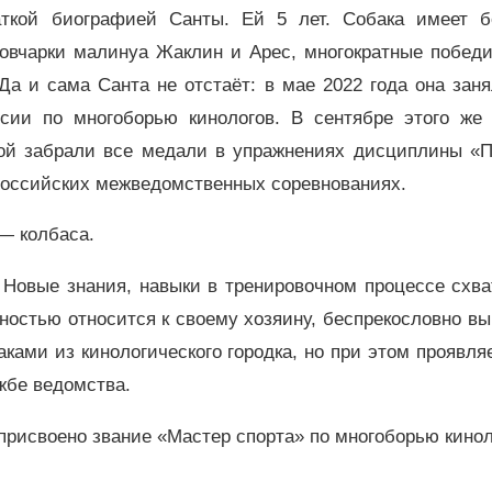
аткой биографией Санты. Ей 5 лет. Собака имеет б
 овчарки малинуа Жаклин и Арес, многократные победи
а и сама Санта не отстаёт: в мае 2022 года она зан
ии по многоборью кинологов. В сентябре этого же 
той забрали все медали в упражнениях дисциплины «П
российских межведомственных соревнованиях.
—
колбаса.
. Новые знания, навыки в тренировочном процессе схв
нностью относится к своему хозяину, беспрекословно в
ками из кинологического городка, но при этом проявля
жбе ведомства.
 присвоено звание «Мастер спорта» по многоборью кинол