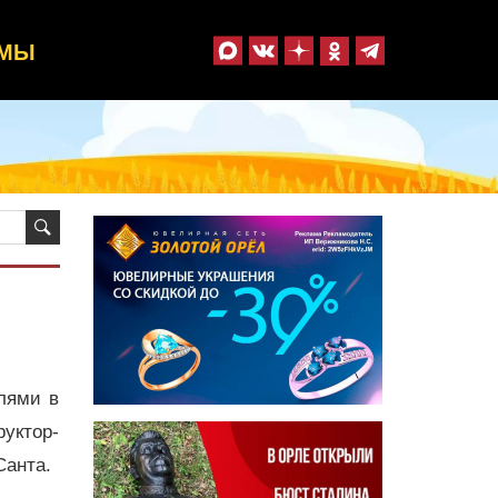
ММЫ
лями в
уктор-
Санта.