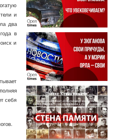
огатую
тели и
яла два
года в
оиск и
атывает
ыполняя
ет себя
огов.