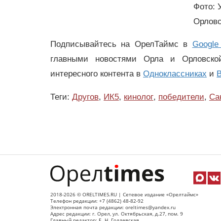
Фото: 
Орловс
Подписывайтесь на ОрелТаймс в
Google
главными новостями Орла и Орловск
интересного контента в
Одноклассниках
и
В
Теги:
Другов
,
ИК5
,
кинолог
,
победители
,
Са
2018-2026 © ORELTIMES.RU | Сетевое издание «Орелтаймс»
Телефон редакции: +7 (4862) 48-82-92
Электронная почта редакции: oreltimes@yandex.ru
Адрес редакции: г. Орел, ул. Октябрьская, д.27, пом. 9
Главный редактор: Е. Н. Годлевская