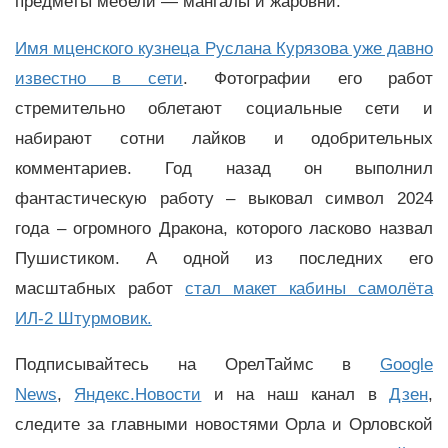
предметы мебели — мангалы и жаровни.
Имя мценского кузнеца Руслана Курязова уже давно
известно в сети
. Фотографии его работ
стремительно облетают социальные сети и
набирают сотни лайков и одобрительных
комментариев. Год назад он выполнил
фантастическую работу – выковал символ 2024
года – огромного Дракона, которого ласково назвал
Пушистиком. А одной из последних его
масштабных работ
стал макет кабины самолёта
ИЛ-2 Штурмовик.
Подписывайтесь на ОрелТаймс в
Google
News
,
Яндекс.Новости
и на наш канал в
Дзен
,
следите за главными новостями Орла и Орловской