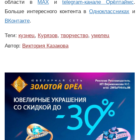
области в
MAX
и
telegram-канале Орёлтаймс
.
Больше интересного контента в
Одноклассниках
и
ВКонтакте
.
Теги:
кузнец
,
Курязов
,
творчество
,
умелец
Автор:
Виктория Казакова