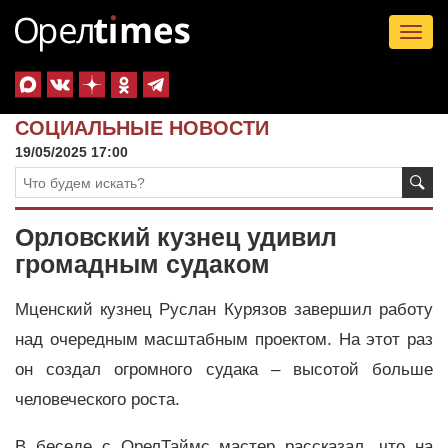
Tog
nav
СОЦИАЛЬНЫЕ НОВОСТИ
19/05/2025 17:00
Орловский кузнец удивил
громадным судаком
Мценский кузнец Руслан Курязов завершил работу
над очередным масштабным проектом. На этот раз
он создал огромного судака – высотой больше
человеческого роста.
В беседе с ОрелТаймс мастер рассказал, что на