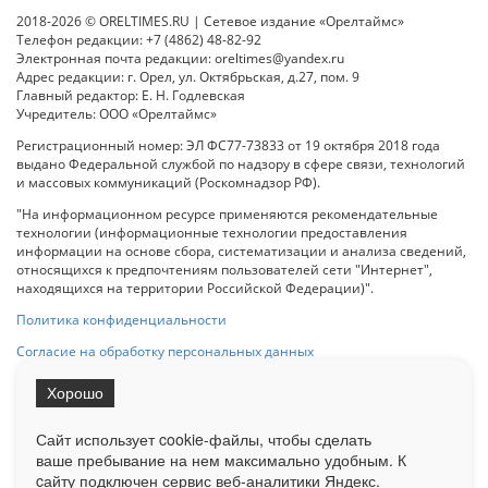
2018-2026 © ORELTIMES.RU | Сетевое издание «Орелтаймс»
Телефон редакции: +7 (4862) 48-82-92
Электронная почта редакции: oreltimes@yandex.ru
Адрес редакции: г. Орел, ул. Октябрьская, д.27, пом. 9
Главный редактор: Е. Н. Годлевская
Учредитель: ООО «Орелтаймс»
Регистрационный номер: ЭЛ ФС77-73833 от 19 октября 2018 года
выдано Федеральной службой по надзору в сфере связи, технологий
и массовых коммуникаций (Роскомнадзор РФ).
"На информационном ресурсе применяются рекомендательные
технологии (информационные технологии предоставления
информации на основе сбора, систематизации и анализа сведений,
относящихся к предпочтениям пользователей сети "Интернет",
находящихся на территории Российской Федерации)".
Политика конфиденциальности
Согласие на обработку персональных данных
Хорошо
При использовании любого материала с данного сайта гипер-ссылка
на Сетевое издание «ОрелТаймс» обязательна.
Сайт использует cookie-файлы, чтобы сделать
ваше пребывание на нем максимально удобным. К
cайту подключен сервис веб-аналитики Яндекс.
Ограниченная статистика посещаемости доступна на сайте