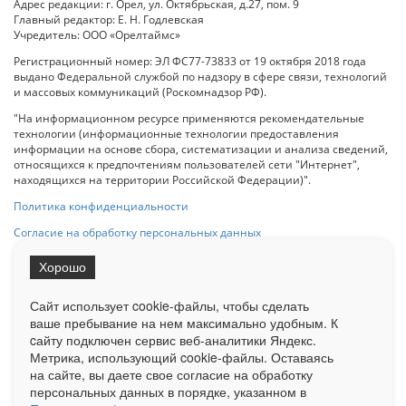
Адрес редакции: г. Орел, ул. Октябрьская, д.27, пом. 9
Главный редактор: Е. Н. Годлевская
Учредитель: ООО «Орелтаймс»
Регистрационный номер: ЭЛ ФС77-73833 от 19 октября 2018 года
выдано Федеральной службой по надзору в сфере связи, технологий
и массовых коммуникаций (Роскомнадзор РФ).
"На информационном ресурсе применяются рекомендательные
технологии (информационные технологии предоставления
информации на основе сбора, систематизации и анализа сведений,
относящихся к предпочтениям пользователей сети "Интернет",
находящихся на территории Российской Федерации)".
Политика конфиденциальности
Согласие на обработку персональных данных
Хорошо
При использовании любого материала с данного сайта гипер-ссылка
на Сетевое издание «ОрелТаймс» обязательна.
Сайт использует cookie-файлы, чтобы сделать
ваше пребывание на нем максимально удобным. К
cайту подключен сервис веб-аналитики Яндекс.
Ограниченная статистика посещаемости доступна на сайте
Метрика, использующий cookie-файлы. Оставаясь
Liveinternet.ru
. Подробная статистика для рекламодателей по запросу
у менеджера.
на сайте, вы даете свое согласие на обработку
персональных данных в порядке, указанном в