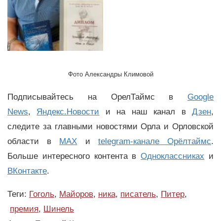
Фото Александры Климовой
Подписывайтесь на ОрелТаймс в
Google
News
,
Яндекс.Новости
и на наш канал в
Дзен
,
следите за главными новостями Орла и Орловской
области в
MAX
и
telegram-канале Орёлтаймс
.
Больше интересного контента в
Одноклассниках
и
ВКонтакте
.
Теги:
Гоголь
,
Майоров
,
ника
,
писатель
,
Питер
,
премия
,
Шинель