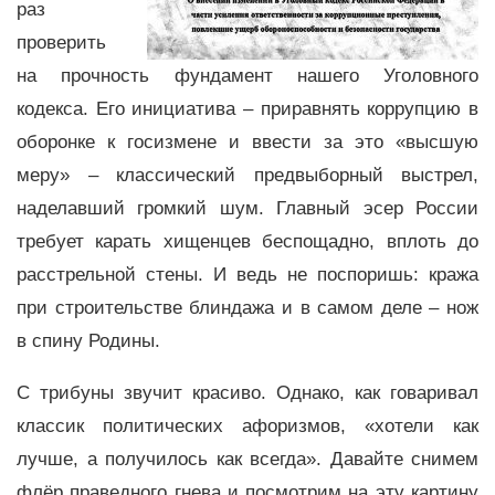
раз
проверить
на прочность фундамент нашего Уголовного
кодекса. Его инициатива – приравнять коррупцию в
оборонке к госизмене и ввести за это «высшую
меру» – классический предвыборный выстрел,
наделавший громкий шум. Главный эсер России
требует карать хищенцев беспощадно, вплоть до
расстрельной стены. И ведь не поспоришь: кража
при строительстве блиндажа и в самом деле – нож
в спину Родины.
С трибуны звучит красиво. Однако, как говаривал
классик политических афоризмов, «хотели как
лучше, а получилось как всегда». Давайте снимем
флёр праведного гнева и посмотрим на эту картину