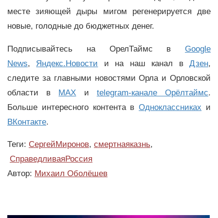
месте зияющей дыры мигом регенерируется две
новые, голодные до бюджетных денег.
Подписывайтесь на ОрелТаймс в
Google
News
,
Яндекс.Новости
и на наш канал в
Дзен
,
следите за главными новостями Орла и Орловской
области в
MAX
и
telegram-канале Орёлтаймс
.
Больше интересного контента в
Одноклассниках
и
ВКонтакте
.
Теги:
СергейМиронов
,
смертнаяказнь
,
СправедливаяРоссия
Автор:
Михаил Оболёшев