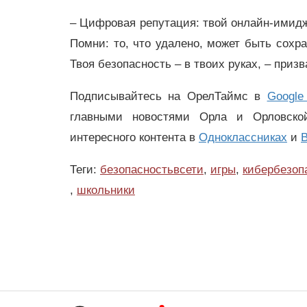
– Цифровая репутация: твой онлайн-имидж
Помни: то, что удалено, может быть сохр
Твоя безопасность – в твоих руках, – приз
Подписывайтесь на ОрелТаймс в
Google
главными новостями Орла и Орловск
интересного контента в
Одноклассниках
и
В
Теги:
безопасностьвсети
,
игры
,
кибербезоп
,
школьники