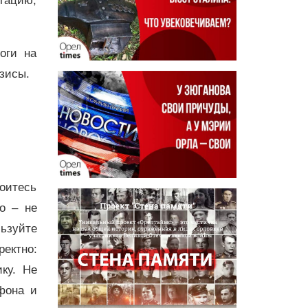
утацию,
оги на
зисы.
оитесь
о – не
ьзуйте
ректно:
ку. Не
фона и