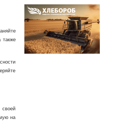
аняйте
а также
сности
еряйте
 своей
мую на