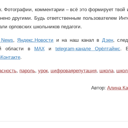
. Фотографии, комментарии – всё это формирует твой
анено другими. Будь ответственным пользователем Инт
вали орловских школьников педагоги.
 News
,
Яндекс.Новости
и на наш канал в
Дзен
, сле
ой области в
MAX
и
telegram-канале Орёлтаймс
. 
Контакте
.
асность
,
пароль
,
урок
,
цифроваярепутация
,
школа
,
школ
Автор:
Алина Ка