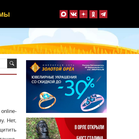
ММЫ
оnline-
у. Нет,
ащитить