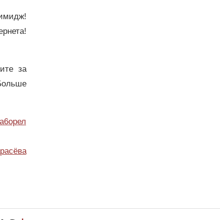
 имидж!
ернета!
дите за
Больше
а6орел
расёва