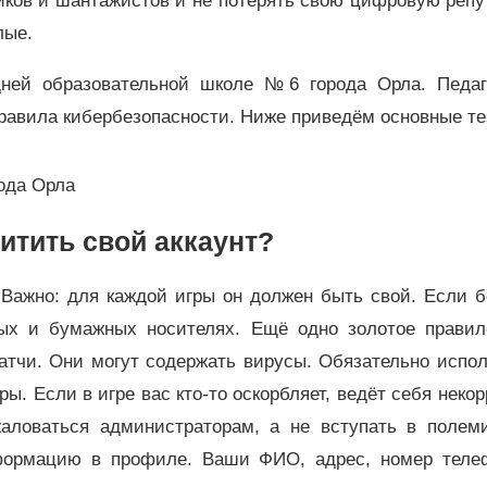
ников и шантажистов и не потерять свою цифровую реп
слые.
ней образовательной школе №6 города Орла. Педаг
равила кибербезопасности. Ниже приведём основные те
рода Орла
итить свой аккаунт?
Важно: для каждой игры он должен быть свой. Если б
ых и бумажных носителях. Ещё одно золотое правил
тчи. Они могут содержать вирусы. Обязательно испол
ы. Если в игре вас кто-то оскорбляет, ведёт себя некор
жаловаться администраторам, а не вступать в полеми
нформацию в профиле. Ваши ФИО, адрес, номер теле