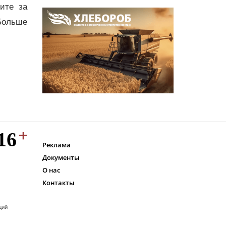
дите за
Больше
Реклама
Документы
О нас
Контакты
ций