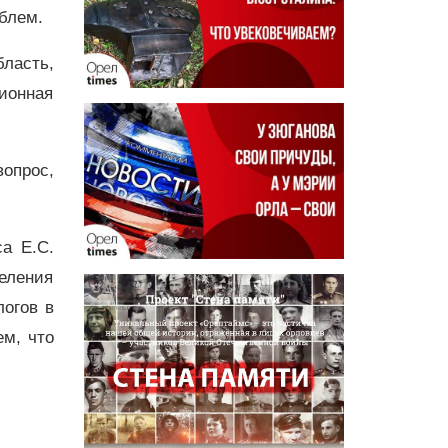
блем.
бласть,
ционная
опрос,
а Е.С.
еления
логов в
м, что