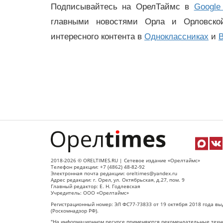
Подписывайтесь на ОрелТаймс в
Google
главными новостями Орла и Орловск
интересного контента в
Одноклассниках
и
В
2018-2026 © ORELTIMES.RU | Сетевое издание «Орелтаймс»
Телефон редакции: +7 (4862) 48-82-92
Электронная почта редакции: oreltimes@yandex.ru
Адрес редакции: г. Орел, ул. Октябрьская, д.27, пом. 9
Главный редактор: Е. Н. Годлевская
Учредитель: ООО «Орелтаймс»
Регистрационный номер: ЭЛ ФС77-73833 от 19 октября 2018 года вы
(Роскомнадзор РФ).
"На информационном ресурсе применяются рекомендательные техно