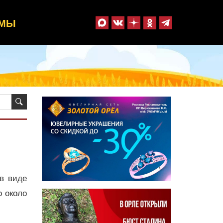
ММЫ
в виде
о около