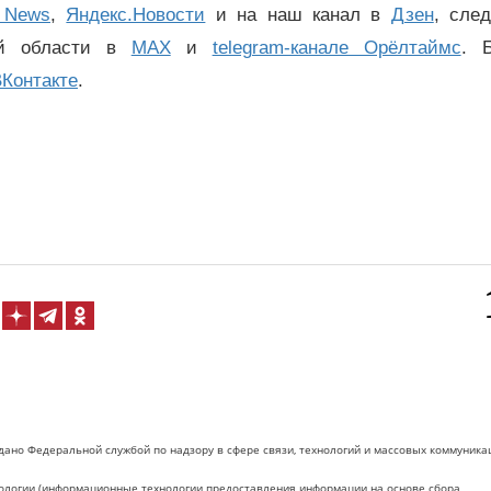
 News
,
Яндекс.Новости
и на наш канал в
Дзен
, сле
ой области в
MAX
и
telegram-канале Орёлтаймс
. 
Контакте
.
дано Федеральной службой по надзору в сфере связи, технологий и массовых коммуника
логии (информационные технологии предоставления информации на основе сбора,