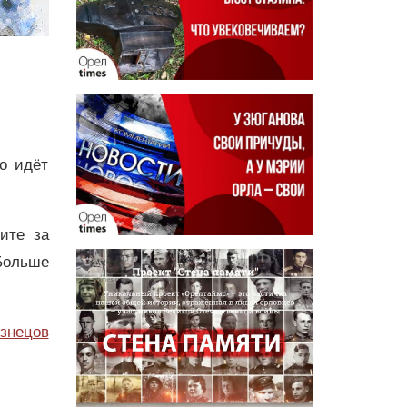
о идёт
дите за
Больше
узнецов