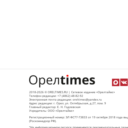
2018-2026 © ORELTIMES.RU | Сетевое издание «Орелтаймс»
Телефон редакции: +7 (4862) 48-82-92
Электронная почта редакции: oreltimes@yandex.ru
Адрес редакции: г. Орел, ул. Октябрьская, д.27, пом. 9
Главный редактор: Е. Н. Годлевская
Учредитель: ООО «Орелтаймс»
Регистрационный номер: ЭЛ ФС77-73833 от 19 октября 2018 года вы
(Роскомнадзор РФ).
"На информационном ресурсе применяются рекомендательные техно