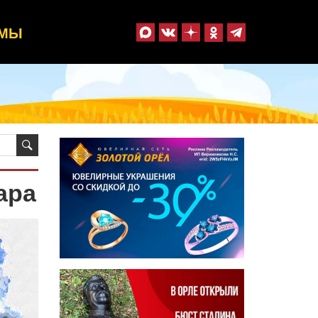
ММЫ
ара