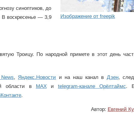
огнозу синоптиков, до
Изображение от freepik
. В воскресенье — 3,9
вятую Троицу. По народной примете в этот день част
 News
,
Яндекс.Новости
и на наш канал в
Дзен
, сле
ой области в
MAX
и
telegram-канале Орёлтаймс
. 
Контакте
.
Автор:
Евгений К