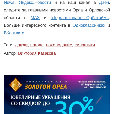
News
,
Яндекс.Новости
и на наш канал в
Дзен
,
следите за главными новостями Орла и Орловской
области в
MAX
и
telegram-канале Орёлтаймс
.
Больше интересного контента в
Одноклассниках
и
ВКонтакте
.
Теги:
дожди
,
погода
,
похолодание
,
синоптики
Автор:
Виктория Казакова