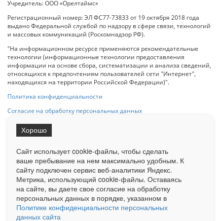
Учредитель: ООО «Орелтаймс»
Регистрационный номер: ЭЛ ФС77-73833 от 19 октября 2018 года
выдано Федеральной службой по надзору в сфере связи, технологий
и массовых коммуникаций (Роскомнадзор РФ).
"На информационном ресурсе применяются рекомендательные
технологии (информационные технологии предоставления
информации на основе сбора, систематизации и анализа сведений,
относящихся к предпочтениям пользователей сети "Интернет",
находящихся на территории Российской Федерации)".
Политика конфиденциальности
Согласие на обработку персональных данных
Хорошо
При использовании любого материала с данного сайта гипер-ссылка
на Сетевое издание «ОрелТаймс» обязательна.
Сайт использует cookie-файлы, чтобы сделать
ваше пребывание на нем максимально удобным. К
cайту подключен сервис веб-аналитики Яндекс.
Ограниченная статистика посещаемости доступна на сайте
Метрика, использующий cookie-файлы. Оставаясь
Liveinternet.ru
. Подробная статистика для рекламодателей по запросу
у менеджера.
на сайте, вы даете свое согласие на обработку
персональных данных в порядке, указанном в
Реклама
Документы
О нас
Контакты
Политике конфиденциальности персональных
данных сайта