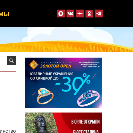
ММЫ
инство