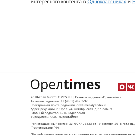
интересного контента в
Одноклассниках
и
В
2018-2026 © ORELTIMES.RU | Сетевое издание «Орелтаймс»
Телефон редакции: +7 (4862) 48-82-92
Электронная почта редакции: oreltimes@yandex.ru
Адрес редакции: г. Орел, ул. Октябрьская, д.27, пом. 9
Главный редактор: Е. Н. Годлевская
Учредитель: ООО «Орелтаймс»
Регистрационный номер: ЭЛ ФС77-73833 от 19 октября 2018 года вы
(Роскомнадзор РФ).
"На информационном ресурсе применяются рекомендательные техно