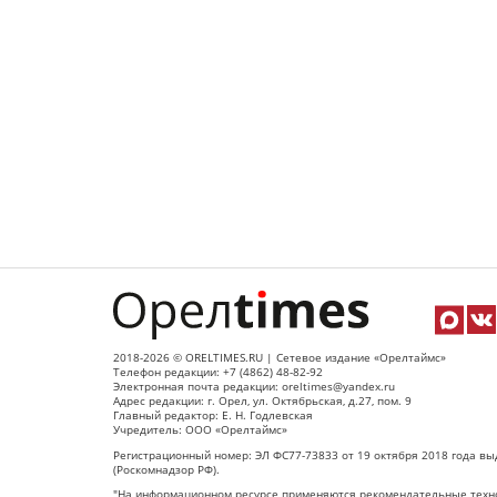
2018-2026 © ORELTIMES.RU | Сетевое издание «Орелтаймс»
Телефон редакции: +7 (4862) 48-82-92
Электронная почта редакции: oreltimes@yandex.ru
Адрес редакции: г. Орел, ул. Октябрьская, д.27, пом. 9
Главный редактор: Е. Н. Годлевская
Учредитель: ООО «Орелтаймс»
Регистрационный номер: ЭЛ ФС77-73833 от 19 октября 2018 года вы
(Роскомнадзор РФ).
"На информационном ресурсе применяются рекомендательные техно