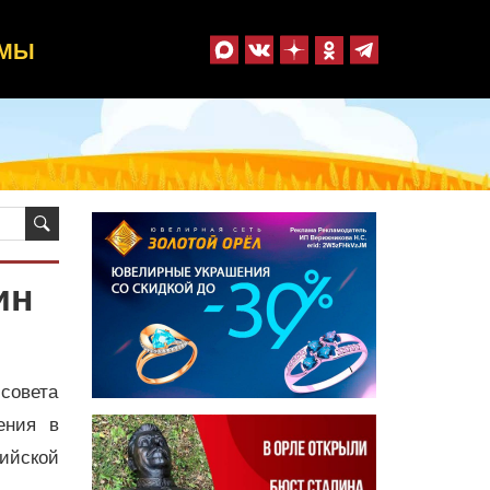
ММЫ
ин
совета
ения в
ийской