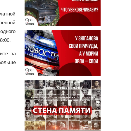
платной
венной
 одного
8:00.
дите за
Больше