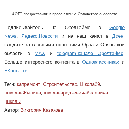
ФОТО предоставили в пресс-службе Орловского облсовета
Подписывайтесь на ОрелТаймс в
Google
News
,
Яндекс.Новости
и на наш канал в
Дзен
,
следите за главными новостями Орла и Орловской
области в
MAX
и
telegram-канале Орёлтаймс
.
Больше интересного контента в
Одноклассниках
и
ВКонтакте
.
Теги:
капремонт
,
Строительство
,
Школа29
,
школавЖилина
,
школанародзевичабелевича
,
школы
Автор:
Виктория Казакова