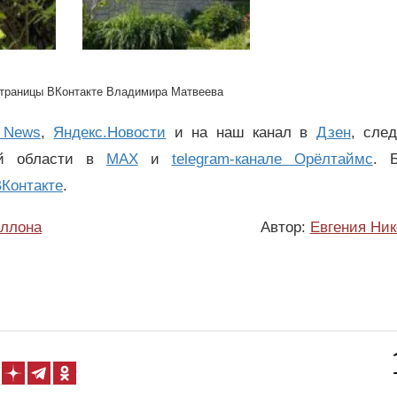
страницы ВКонтакте Владимира Матвеева
 News
,
Яндекс.Новости
и на наш канал в
Дзен
, сле
ой области в
MAX
и
telegram-канале Орёлтаймс
. 
Контакте
.
ллона
Автор:
Евгения Ник