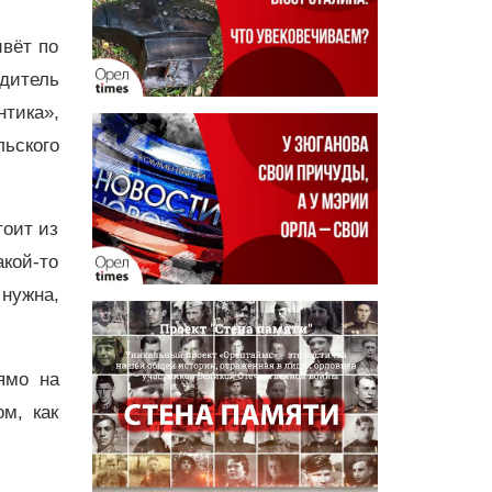
ивёт по
дитель
тика»,
льского
тоит из
акой-то
 нужна,
ямо на
м, как