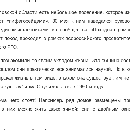
ловской области есть небольшое поселение, которое ж
т «пифагорейцами». 30 мая к ним наведался руково
единомышленниками из сообщества «Походная роман
т поход проходил в рамках всероссийского просветите
ого РГО.
познакомили со своим укладом жизни. Эта община сос
ошлом они практически все занимались наукой. Но в к
кая жизнь в том виде, в каком она существует, им не
скую глубинку. Случилось это в 1990-м году.
ома чего стоят! Например, ряд домов размещены пр
: в них можно жить даже зимой: они с двойным окно