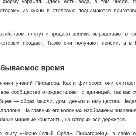
форму корабля. Здесь есть вода, в том числе, го
которому из кухни в столовую поднимаются приготов
зяйством: плетут и продают веники, выращивают в те
которых продают. Также они получают пенсии, а в 
абываемое время
нники учений Пифагора. Как и философ, они считают,
Своё сообщество отождествляют с единицей, так как с
бщее — образ мысли, дом, деньги и имущество. Недал
поллона. На главных его колоннах изображены значени
главные мировые константы, на которых всё держится.
 книгу «Чёрно-белый Орёл». Пифагорейцы в свою о