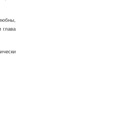
любны,
 глава
дически