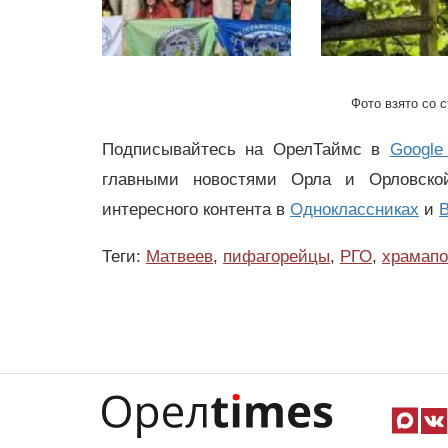
Фото взято со 
Подписывайтесь на ОрелТаймс в
Google
главными новостями Орла и Орловск
интересного контента в
Одноклассниках
и
В
Теги:
Матвеев
,
пифагорейцы
,
РГО
,
храмапо