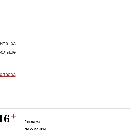
дите за
Больше
олаева
Реклама
Документы