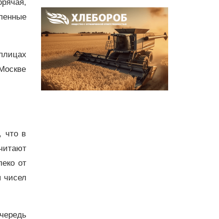
рячая,
ленные
плицах
Москве
 что в
читают
еко от
я чисел
чередь