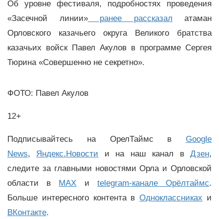
О
б уровне фестиваля, подробностях проведения
«Засечной линии»
ранее рассказал
атаман
Орловского казачьего округа Великого братства
казачьих войск Павел Акулов в программе Сергея
Тюрина «Совершенно не секретно».
ФОТО: Павел Акулов
12+
Подписывайтесь на ОрелТаймс в
Google
News
,
Яндекс.Новости
и на наш канал в
Дзен
,
следите за главными новостями Орла и Орловской
области в
MAX
и
telegram-канале Орёлтаймс
.
Больше интересного контента в
Одноклассниках
и
ВКонтакте
.