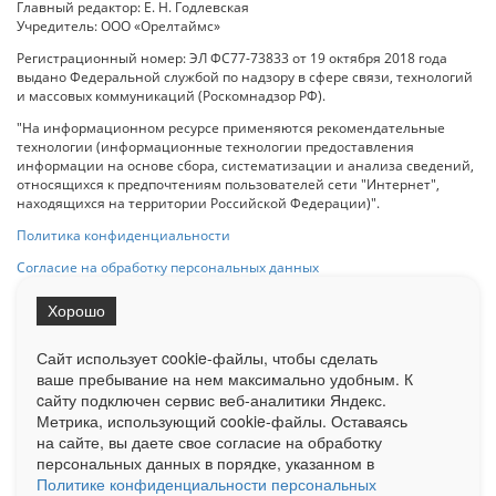
Главный редактор: Е. Н. Годлевская
Учредитель: ООО «Орелтаймс»
Регистрационный номер: ЭЛ ФС77-73833 от 19 октября 2018 года
выдано Федеральной службой по надзору в сфере связи, технологий
и массовых коммуникаций (Роскомнадзор РФ).
"На информационном ресурсе применяются рекомендательные
технологии (информационные технологии предоставления
информации на основе сбора, систематизации и анализа сведений,
относящихся к предпочтениям пользователей сети "Интернет",
находящихся на территории Российской Федерации)".
Политика конфиденциальности
Согласие на обработку персональных данных
Хорошо
При использовании любого материала с данного сайта гипер-ссылка
на Сетевое издание «ОрелТаймс» обязательна.
Сайт использует cookie-файлы, чтобы сделать
ваше пребывание на нем максимально удобным. К
cайту подключен сервис веб-аналитики Яндекс.
Ограниченная статистика посещаемости доступна на сайте
Метрика, использующий cookie-файлы. Оставаясь
Liveinternet.ru
. Подробная статистика для рекламодателей по запросу
у менеджера.
на сайте, вы даете свое согласие на обработку
персональных данных в порядке, указанном в
Реклама
Документы
О нас
Контакты
Политике конфиденциальности персональных