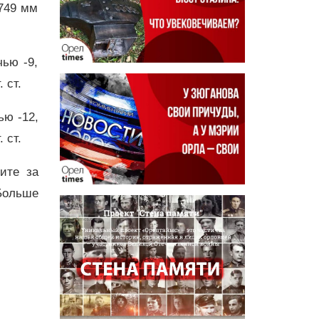
 749 мм
чью -9,
 ст.
ью -12,
 ст.
дите за
Больше