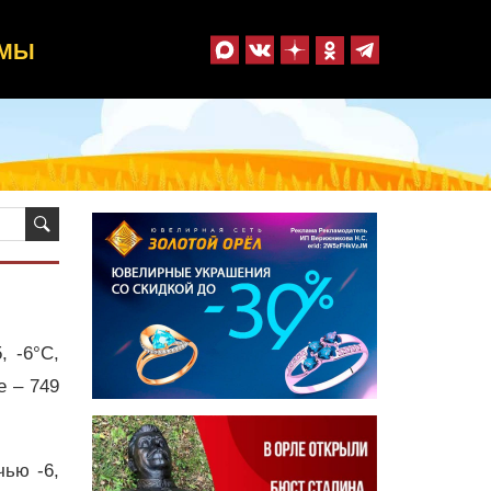
ММЫ
, -6°C,
е – 749
чью -6,