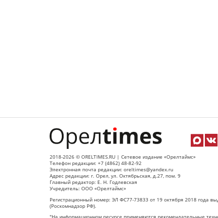
2018-2026 © ORELTIMES.RU | Сетевое издание «Орелтаймс»
Телефон редакции: +7 (4862) 48-82-92
Электронная почта редакции: oreltimes@yandex.ru
Адрес редакции: г. Орел, ул. Октябрьская, д.27, пом. 9
Главный редактор: Е. Н. Годлевская
Учредитель: ООО «Орелтаймс»
Регистрационный номер: ЭЛ ФС77-73833 от 19 октября 2018 года вы
(Роскомнадзор РФ).
"На информационном ресурсе применяются рекомендательные техно