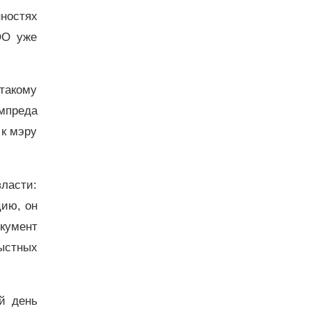
ностях
ОО уже
такому
мпреда
 к мэру
власти:
цию, он
кумент
ыстных
й день