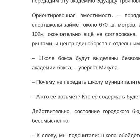
передадим эту академию Эдуарду Троянов
Ориентировочная вместимость – поряд
спортшколы займёт около 670 кв. метров.
102», окончательно ещё не согласована
рингами, и центр единоборств с отдельны
– Школе бокса будут выделены безвоз
академии бокса, – уверяет Микула.
– Почему не передать школу муниципалит
– А кто её возьмёт? Кто её содержать буде
Действительно, состояние городского б
бессмысленно.
– К слову, мы подсчитали: школа обойдёт