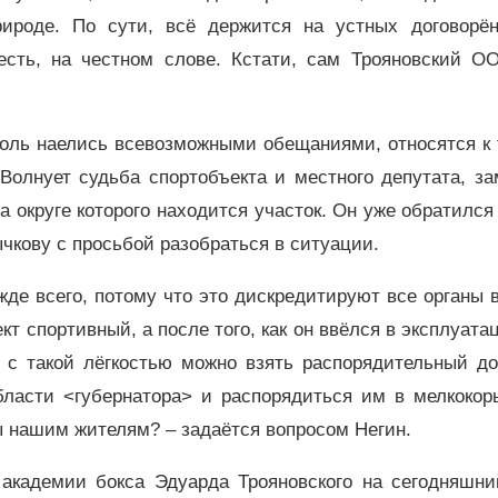
ироде. По сути, всё держится на устных договорён
есть, на честном слове. Кстати, сам Трояновский О
воль наелись всевозможными обещаниями, относятся к 
Волнует судьба спортобъекта и местного депутата, за
а округе которого находится участок. Он уже обратился
кову с просьбой разобраться в ситуации.
де всего, потому что это дискредитируют все органы 
кт спортивный, а после того, как он ввёлся в эксплуата
о с такой лёгкостью можно взять распорядительный до
бласти <губернатора> и распорядиться им в мелкокор
ы нашим жителям? – задаётся вопросом Негин.
 академии бокса Эдуарда Трояновского на сегодняшни