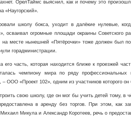
ахнет. ОрелТаймс выяснил, как и почему это произошл
на «Наугорский».
ировали школу бокса, уходит в далёкие нулевые, ког
», осваивал огромные площади окраины Советского ра
И на месте нынешней «Пятёрочки» тоже должен был по
ернули горадминистрации.
а его часть, которая находится ближе к проезжей час
сталась чемпиону мира по ряду профессиональных 
, – ООО «Проект 102», одним из участников которого он
строить свою школу, где он мог бы учить детей тому, в 
редоставлена в аренду без торгов. При этом, как за
Михаил Микула и Александр Коротеев, речь о предост