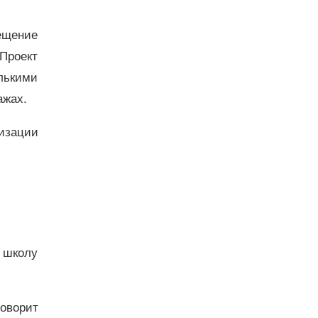
ещение
«Проект
лькими
ажах.
изации
 школу
говорит