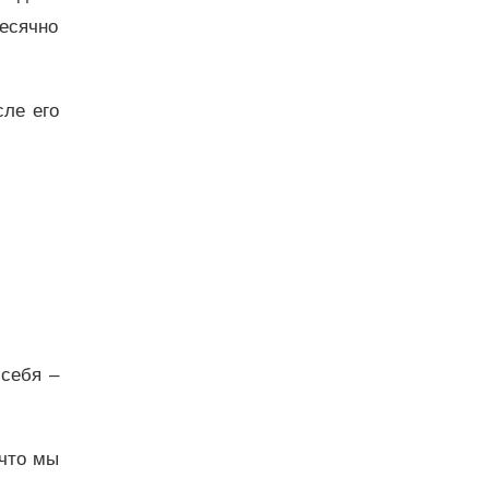
есячно
сле его
 себя –
 что мы