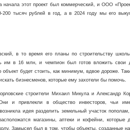
ла начала этот проект был коммерческий, и ООО «Прое
-200 тысяч рублей в год, а в 2024 году мы его выку
вский, в то время его планы по строительству школ
ь им в 16 млн, и чемпион был готов вложить свои д
о объект будет стоить, как минимум, вдвое дороже. Так
 искать бизнесменов, которые ему захотели бы помочь.
орловские строители Михаил Микула и Александр Кор
 Они и привлекли в общество инвесторов, чьи им
возникла идея разделить земельный участок пополам,
 расположатся магазины, аптеки и кофейни, которые 
колу. Замысел был в том, чтобы объекты, созданные н