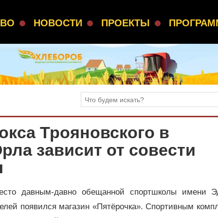
СВО
НОВОСТИ
ПРОЕКТЫ
ПРОГРА
окса Трояновского в
рла зависит от совести
ы
место давным-давно обещанной спортшколы имени Э
елей появился магазин «Пятёрочка». Спортивным комп