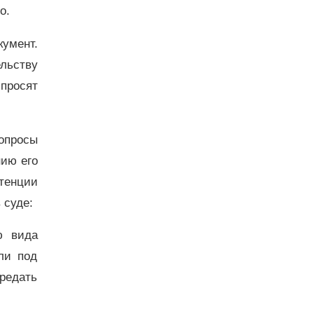
го.
кумент.
ельству
 просят
опросы
нию его
тенции
 суде:
ю вида
ли под
редать