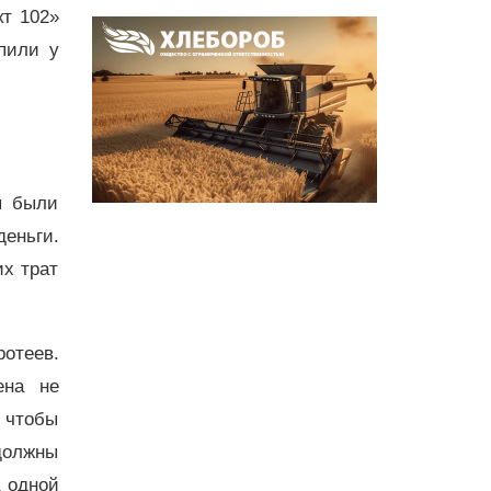
кт 102»
пили у
ы были
еньги.
их трат
отеев.
ена не
 чтобы
должны
а одной