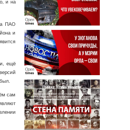
о, и на
да ПАО
йона и
явится
ти, ещё
версий
 был.
чём сам
являют
авлении