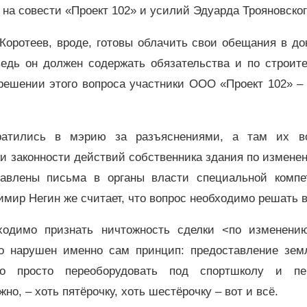
на совести «Проект 102» и усилий Эдуарда Трояновско
оротеев, вроде, готовы облачить свои обещания в до
ведь он должен содержать обязательства и по строит
 решении этого вопроса участники ООО «Проект 102» –
ратились в мэрию за разъяснениями, а там их в
и законности действий собственника здания по измене
равлены письма в органы власти специальной компе
имир Негин же считает, что вопрос необходимо решать в
ходимо признать ничтожность сделки <по изменени
то нарушен именно сам принцип: предоставление зем
но просто переоборудовать под спортшколу и пе
но, – хоть пятёрочку, хоть шестёрочку – вот и всё.