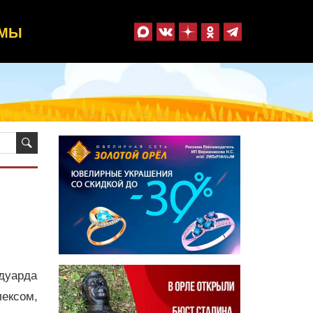
ММЫ
дуарда
лексом,