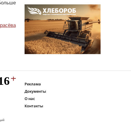
Больше
расёва
Реклама
Документы
О нас
Контакты
ций