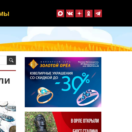
ММЫ
ли