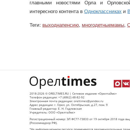
главными новостями Орла и Орловск
интересного контента в
Одноклассниках
и
В
Теги:
выходнапенсию
,
многодетныемамы
,
2018-2026 © ORELTIMES.RU | Сетевое издание «Орелтаймс»
Телефон редакции: +7 (4862) 48-82-92
Электронная почта редакции: oreltimes@yandex.ru
Адрес редакции: г. Орел, ул. Октябрьская, д.27, пом. 9
Главный редактор: Е. Н. Годлевская
Учредитель: ООО «Орелтаймс»
Регистрационный номер: ЭЛ ФС77-73833 от 19 октября 2018 года вы
(Роскомнадзор РФ).
"На информационном ресурсе применяются рекомендательные техно