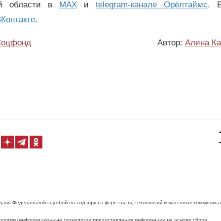
ой области в
MAX
и
telegram-канале Орёлтаймс
. 
Контакте
.
Соцфонд
Автор:
Алина Ка
дано Федеральной службой по надзору в сфере связи, технологий и массовых коммуника
логии (информационные технологии предоставления информации на основе сбора,