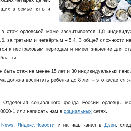
еющих четырёх детей,
ющих в семье пять и
 в стаж орловской маме засчитывается 1,8 индивиду
6, за третьим и четвёртым – 5,4. В общей сложности н
ится к нестраховым периодам и имеет значение для ст
области
н быть стаж не менее 15 лет и 30 индивидуальных пен
а должна воспитать ребёнка до 8 лет – это касается 
го Отделения социального фонда России орловцы мо
00000-1 или написать нам в
социальных
сетях.
 News
,
Яндекс.Новости
и на наш канал в
Дзен
, сле