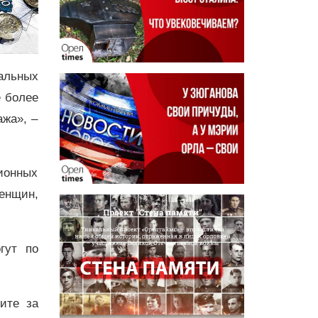
альных
е более
ажа», –
сионных
женщин,
гут по
дите за