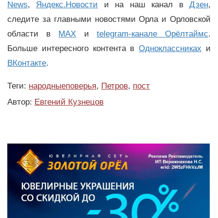
News
,
Яндекс.Новости
и на наш канал в
Дзен
,
следите за главными новостями Орла и Орловской
области в
MAX
и
telegram-канале Орёлтаймс
.
Больше интересного контента в
Одноклассниках
и
ВКонтакте
.
Теги:
народныеповерья
,
Петров
,
пост
Автор:
Евгений Кузнецов