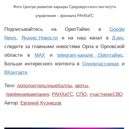
Фото Центра развития карьеры Среднерусского института
управления – филиала РАНХиГС
Подписывайтесь на ОрелТаймс в
Google
News
,
Яндекс.Новости
и на наш канал в
Дзен
,
следите за главными новостями Орла и Орловской
области в
MAX
и
telegram-канале Орёлтаймс
.
Больше интересного контента в
Одноклассниках
и
ВКонтакте
.
Теги:
дополнительлныебаллы
,
квоты
,
приёмнаякампания
,
РАНХиГС
,
СПО
,
участникиСВО
Автор:
Евгений Кузнецов