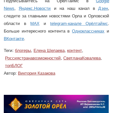
Подписывайтесь на ОрелТаймс в
Google
News
,
Яндекс.Новости
и на наш канал в
Дзен
,
следите за главными новостями Орла и Орловской
области в
MAX
и
telegram-канале Орёлтаймс
.
Больше интересного контента в
Одноклассниках
и
ВКонтакте
.
Теги:
блогеры
,
Елена Шелаева
,
контент
,
Россиястранавозможностей
,
СветланаКовалева
,
топБЛОГ
Автор:
Виктория Казакова